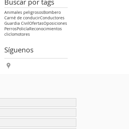
Buscar por tags
Animales peligrosos
Bombero
Carné de conducir
Conductores
Guardia Civil
Ofertas
Oposiciones
Perros
Policía
Reconocimientos
cliclomotores
Síguenos